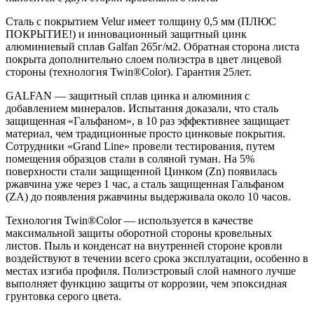
Сталь с покрытием Velur имеет толщину 0,5 мм (ПЛЮС
ПОКРЫТИЕ!) и инновационный защитный цинк
алюминиевый сплав Galfan 265г/м2. Обратная сторона листа
покрыта дополнительно слоем полиэстра в цвет лицевой
стороны (технология Twin®Color). Гарантия 25лет.
GALFAN — защитный сплав цинка и алюминия с
добавлением минералов. Испытания доказали, что сталь
защищенная «Гальфаном», в 10 раз эффективнее защищает
материал, чем традиционные просто цинковые покрытия.
Сотрудники «Grand Line» провели тестирования, путем
помещения образцов стали в соляной туман. На 5%
поверхности стали защищенной Цинком (Zn) появилась
ржавчина уже через 1 час, а сталь защищенная Гальфаном
(ZA) до появления ржавчины выдерживала около 10 часов.
Технология Twin®Color — используется в качестве
максимальной защиты оборотной стороны кровельных
листов. Пыль и конденсат на внутренней стороне кровли
воздействуют в течении всего срока эксплуатации, особенно в
местах изгиба профиля. Полиэстровый слой намного лучше
выполняет функцию защиты от коррозии, чем эпоксидная
грунтовка серого цвета.