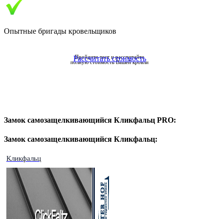
Опытные бригады кровельщиков
Пройдите тест и рассчитайте
Рассчитать стоимость
полную стоимость Вашей кровли
Замок самозащелкивающийся Кликфальц PRO:
Замок самозащелкивающийся Кликфальц:
Кликфальц