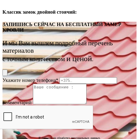
Классик замок двойной стоячий:
ЗАПИШИСЬ СЕЙЧАС НА
БЕСПЛАТНЫЙ ЗАМЕР
КРОВЛИ
И мы Вам вышлем подробный перечень
материалов
и ценой
с точным количеством
.
Укажите номер телефона
*
Комментарий
Я согласен на обработку персональных данных.